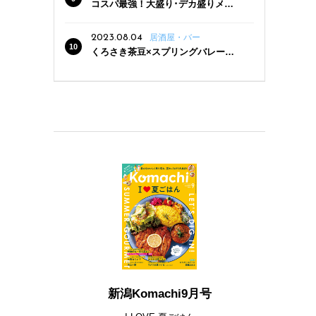
コスパ最強！大盛り･デカ盛りメニ
ューがある新潟の食堂12選
2023.08.04
居酒屋・バー
くろさき茶豆×スプリングバレー豊
潤〈496〉×お店イチオシメニューの
3点セットが800円！ 新潟駅周辺5店
舗で「くろさき茶豆で乾杯！キャン
ペーン」8/7(月)スタート
新潟Komachi9月号