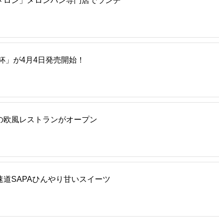
メロン」メロンパン専門店でランチ
杯」が4月4日発売開始！
の欧風レストランがオープン
道SAPAひんやり甘いスイーツ