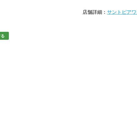
店舗詳細：
サントピアワ
する