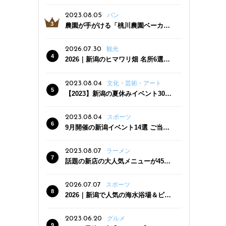
っぷり！かき氷専門店「杜々堂」燕
三条駅近くにオープン
2023.08.05
パン
農園が手がける「桃川農園ベーカリ
ー」村上市にオープン！ 旬野菜を使
った焼きたてパンのほか、ジェラー
2026.07.30
観光
トやスムージーも
2026｜新潟のヒマワリ畑 名所6選
夏ならではの花の絶景
2023.08.04
文化・芸術・アート
【2023】新潟の夏休みイベント30
選 子どもと一緒に夏を満喫！
2023.08.04
スポーツ
9月開催の新潟イベント14選 ご当地
グルメ＆地酒の販売、スポーツイベ
ントも
2023.08.07
ラーメン
話題の新店の大人気メニューが450
円引き！「たまる屋 新発田店」で新
クーポン登場
2026.07.07
スポーツ
2026｜新潟で人気の海水浴場＆ビー
チ10選
2023.06.20
グルメ