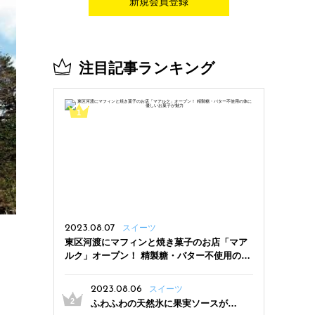
新規会員登録
注目記事ランキング
2023.08.07
スイーツ
東区河渡にマフィンと焼き菓子のお店「マア
ルク」オープン！ 精製糖・バター不使用の体
に優しいお菓子が魅力
2023.08.06
スイーツ
ふわふわの天然氷に果実ソースがた