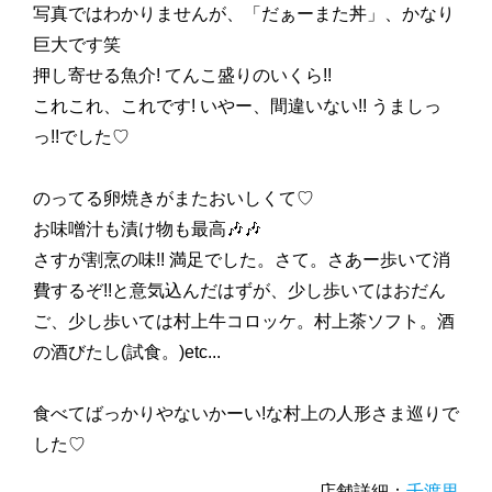
写真ではわかりませんが、「だぁーまた丼」、かなり
巨大です笑
押し寄せる魚介! てんこ盛りのいくら!!
これこれ、これです! いやー、間違いない!! うましっ
っ!!でした♡
のってる卵焼きがまたおいしくて♡
お味噌汁も漬け物も最高🎶🎶
さすが割烹の味!! 満足でした。さて。さあー歩いて消
費するぞ!!と意気込んだはずが、少し歩いてはおだん
ご、少し歩いては村上牛コロッケ。村上茶ソフト。酒
の酒びたし(試食。)etc...
食べてばっかりやないかーい!な村上の人形さま巡りで
した♡
店舗詳細：
千渡里