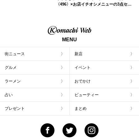
〈496〉×お店イチオシメニューの3点セッ
トが800円！ 新潟駅周辺5店舗で「くろさき
茶豆で乾杯！キャンペーン」8/7(月)スター
ト
MENU
街ニュース
新店
グルメ
イベント
ラーメン
おでかけ
占い
ビューティー
プレゼント
まとめ