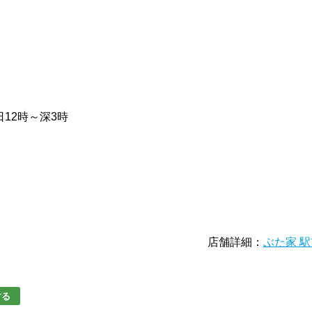
12時～深3時
店舗詳細：
ぶた家 
する