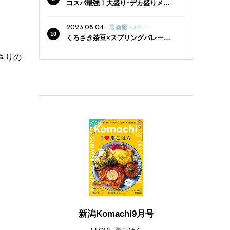
コスパ最強！大盛り･デカ盛りメニ
ューがある新潟の食堂12選
2023.08.04
居酒屋・バー
。
くろさき茶豆×スプリングバレー豊
潤〈496〉×お店イチオシメニューの
さりの
3点セットが800円！ 新潟駅周辺5店
舗で「くろさき茶豆で乾杯！キャン
ペーン」8/7(月)スタート
新潟Komachi9月号