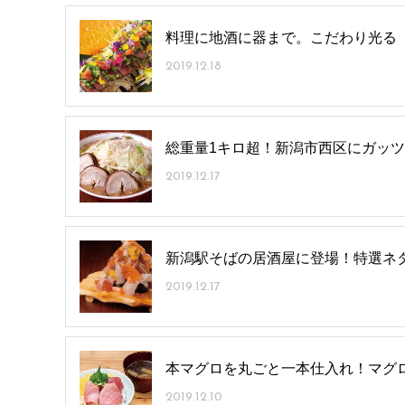
料理に地酒に器まで。こだわり光る
2019.12.18
総重量1キロ超！新潟市西区にガッ
2019.12.17
新潟駅そばの居酒屋に登場！特選ネ
2019.12.17
本マグロを丸ごと一本仕入れ！マグ
2019.12.10