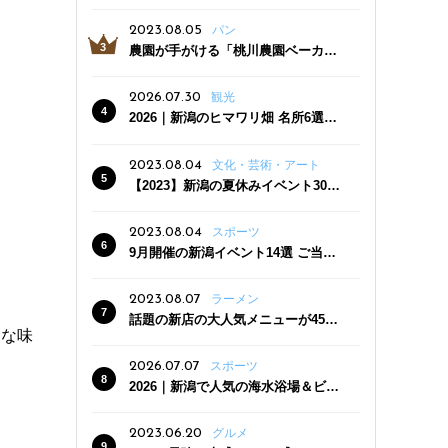
っぷり！かき氷専門店「杜々堂」燕
三条駅近くにオープン
2023.08.05
パン
農園が手がける「桃川農園ベーカリ
ー」村上市にオープン！ 旬野菜を使
った焼きたてパンのほか、ジェラー
2026.07.30
観光
トやスムージーも
2026｜新潟のヒマワリ畑 名所6選
夏ならではの花の絶景
2023.08.04
文化・芸術・アート
【2023】新潟の夏休みイベント30
選 子どもと一緒に夏を満喫！
2023.08.04
スポーツ
9月開催の新潟イベント14選 ご当地
グルメ＆地酒の販売、スポーツイベ
ントも
2023.08.07
ラーメン
話題の新店の大人気メニューが450
まな味
円引き！「たまる屋 新発田店」で新
クーポン登場
2026.07.07
スポーツ
2026｜新潟で人気の海水浴場＆ビー
チ10選
2023.06.20
グルメ