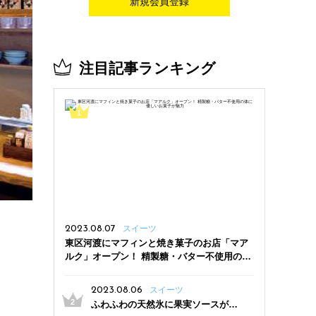
新規会員登録
注目記事ランキング
2023.08.07
スイーツ
東区河渡にマフィンと焼き菓子のお店「マア
ルク」オープン！ 精製糖・バター不使用の体
に優しいお菓子が魅力
2023.08.06
スイーツ
ふわふわの天然氷に果実ソースがた