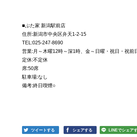
■ぶた家 新潟駅前店
住所:新潟市中央区弁天1-2-15
TEL:025-247-8690
営業:月～木曜12時～深1時、金～日曜・祝日・祝前日
定休:不定休
席:50席
駐車場:なし
備考:終日喫煙○
ツイートする
シェアする
LINEでシェア