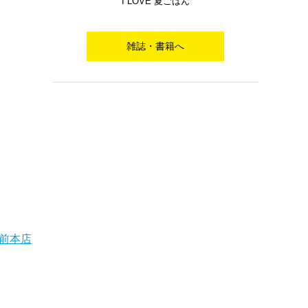
I LOVE 夏ごはん
雑誌・書籍へ
駅前本店