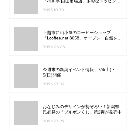
「柿川亭 白山市場店」多彩なトッピング
で自分好みの一杯を
2025.10.30
上越市に山小屋のコーヒーショップ
「i.coffee.net 8058」オープン 自然を眺
めながらこだわりの一杯を
2026.06.03
今週末の新潟イベント情報｜7/4(土)・
5(日)開催
2026.07.02
おなじみのデザインが勢ぞろい！新潟県
民必見の「ブルボンくじ」第2弾が発売中
2026.07.29