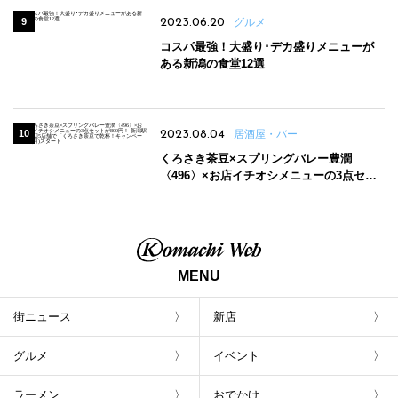
2023.06.20
グルメ
コスパ最強！大盛り･デカ盛りメニューが
ある新潟の食堂12選
2023.08.04
居酒屋・バー
くろさき茶豆×スプリングバレー豊潤
〈496〉×お店イチオシメニューの3点セッ
トが800円！ 新潟駅周辺5店舗で「くろさき
茶豆で乾杯！キャンペーン」8/7(月)スター
ト
MENU
街ニュース
新店
グルメ
イベント
ラーメン
おでかけ