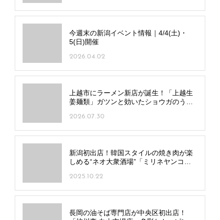
今週末の新潟イベント情報｜4/4(土)・
5(日)開催
2026.04.02
上越市にラーメン新店が誕生！「上越生
姜麺類」ガツンと効いたショウガのうま
味を堪能
2026.07.30
新潟初出店！韓国スタイルの焼き肉が楽
しめる“ネオ大衆酒場”「ミリネヤンコプ
チャン」が上越市にオープン
2025.10.22
長岡の油そば専門店が中央区初出店！