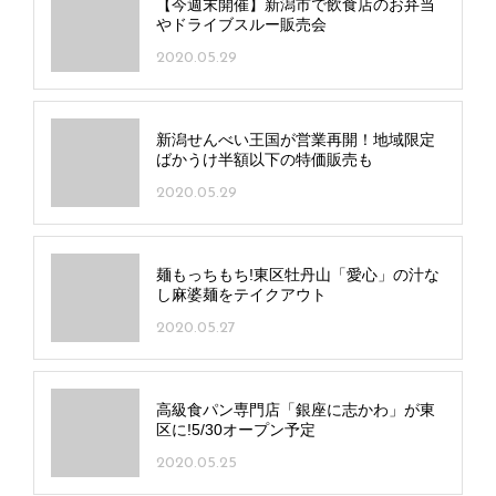
【今週末開催】新潟市で飲食店のお弁当
やドライブスルー販売会
2020.05.29
新潟せんべい王国が営業再開！地域限定
ばかうけ半額以下の特価販売も
2020.05.29
麺もっちもち!東区牡丹山「愛心」の汁な
し麻婆麺をテイクアウト
2020.05.27
高級食パン専門店「銀座に志かわ」が東
区に!5/30オープン予定
2020.05.25