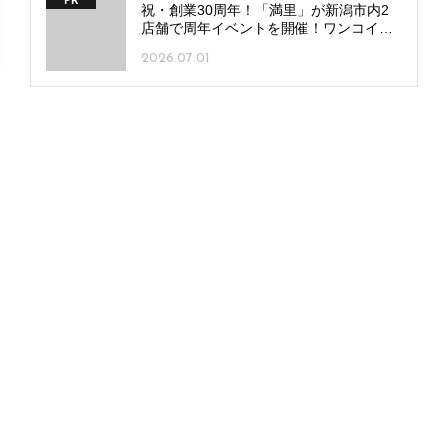
2026.07.07
中央区西堀通にバルーン専門店「バルー
ンショップ weru」オープン！自在なカス
タムで唯一無二のギフトを
2026.07.04
中央区学校町に喫茶店「オルテガ」オー
プン！ほのかな灯りの隠れ家空間で自慢
の深煎りコーヒーを
2026.05.22
新津駅前にコーヒー＆伊勢茶を楽しめる
カフェ「Build ALL」オープン！軽食・手
作りスイーツをそろえ20時まで営業
2026.06.09