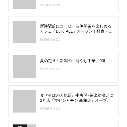
今週末の新潟イベント情報｜5/30(土)・
31(日)開催
2026.05.28
ラーメン・ちゃんぽん・鉄板焼きが一店
舗に！複合施設「三椒／たねや／元気
亭」中央区愛宕に誕生
2025.12.12
気軽に楽しめるビストロ「Bistro BoBo」
駅南けやき通りにオープン！パティシエ
監修デザートも
2026.07.21
2026｜新潟で人気の海水浴場＆ビーチ10
選