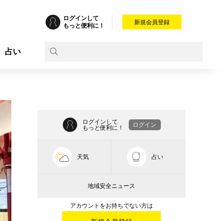
ログインして
新規会員登録
もっと便利に！
占い
ログインして
ログイン
もっと便利に！
天気
占い
地域安全ニュース
アカウントをお持ちでない方は