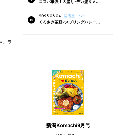
コスパ最強！大盛り･デカ盛りメニ
ューがある新潟の食堂12選
2023.08.04
居酒屋・バー
くろさき茶豆×スプリングバレー豊
潤〈496〉×お店イチオシメニューの
3点セットが800円！ 新潟駅周辺5店
舗で「くろさき茶豆で乾杯！キャン
や、ラ
ペーン」8/7(月)スタート
新潟Komachi9月号