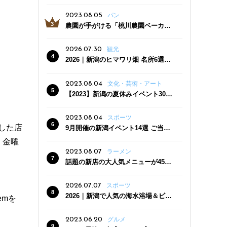
っぷり！かき氷専門店「杜々堂」燕
三条駅近くにオープン
2023.08.05
パン
農園が手がける「桃川農園ベーカリ
ー」村上市にオープン！ 旬野菜を使
った焼きたてパンのほか、ジェラー
2026.07.30
観光
トやスムージーも
2026｜新潟のヒマワリ畑 名所6選
夏ならではの花の絶景
2023.08.04
文化・芸術・アート
【2023】新潟の夏休みイベント30
選 子どもと一緒に夏を満喫！
2023.08.04
スポーツ
した店
9月開催の新潟イベント14選 ご当地
グルメ＆地酒の販売、スポーツイベ
。金曜
ントも
2023.08.07
ラーメン
話題の新店の大人気メニューが450
円引き！「たまる屋 新発田店」で新
クーポン登場
2026.07.07
スポーツ
2026｜新潟で人気の海水浴場＆ビー
emを
チ10選
2023.06.20
グルメ