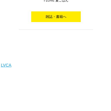
I LOVE 夏ごはん
雑誌・書籍へ
：
LVCA