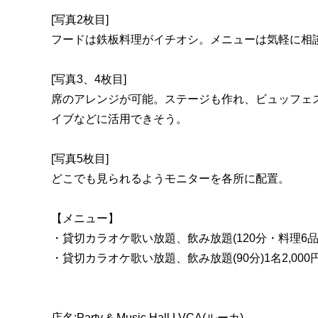
[写真2枚目]
フードは鉄板料理がイチオシ。メニューは気軽に相
[写真3、4枚目]
席のアレンジが可能。ステージも作れ、ビュッフェ
イブなどに活用できそう。
[写真5枚目]
どこでも見られるようモニターを各所に配置。
【メニュー】
・貸切カラオケ歌い放題、飲み放題(120分・料理6品)
・貸切カラオケ歌い放題、飲み放題(90分)1名2,0
店名:Party & Music Hall LVCA(ルーカ)