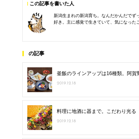
この記事を書いた人
新潟生まれの新潟育ち。なんだかんだでず
好き。主に感覚で生きていて、気になった
の記事
釜飯のラインアップは16種類。阿賀
2019.12.18
料理に地酒に器まで。こだわり光る
2019.12.18