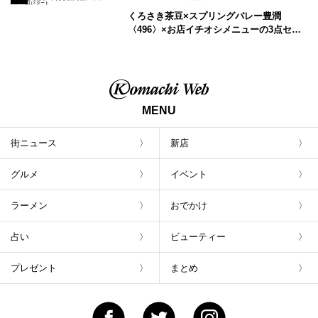
くろさき茶豆×スプリングバレー豊潤
〈496〉×お店イチオシメニューの3点セッ
トが800円！ 新潟駅周辺5店舗で「くろさき
茶豆で乾杯！キャンペーン」8/7(月)スター
ト
MENU
街ニュース
新店
グルメ
イベント
ラーメン
おでかけ
占い
ビューティー
プレゼント
まとめ