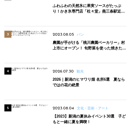
ふわふわの天然氷に果実ソースがたっぷ
り！かき氷専門店「杜々堂」燕三条駅近く
にオープン
2023.08.05
パン
農園が手がける「桃川農園ベーカリー」村
上市にオープン！ 旬野菜を使った焼きたて
パンのほか、ジェラートやスムージーも
2026.07.30
観光
2026｜新潟のヒマワリ畑 名所6選 夏なら
ではの花の絶景
2023.08.04
文化・芸術・アート
【2023】新潟の夏休みイベント30選 子ど
もと一緒に夏を満喫！