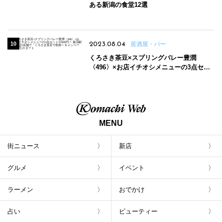
ある新潟の食堂12選
2023.08.04
居酒屋・バー
くろさき茶豆×スプリングバレー豊潤
〈496〉×お店イチオシメニューの3点セッ
トが800円！ 新潟駅周辺5店舗で「くろさき
茶豆で乾杯！キャンペーン」8/7(月)スター
ト
MENU
街ニュース
新店
グルメ
イベント
ラーメン
おでかけ
占い
ビューティー