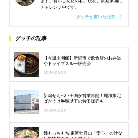
ます。食いしん坊の私。現在、家庭菜園に
チャレンジ中です。
グッチが書いた記事 〉
グッチの記事
【今週末開催】新潟市で飲食店のお弁当
やドライブスルー販売会
2020.05.29
新潟せんべい王国が営業再開！地域限定
ばかうけ半額以下の特価販売も
2020.05.29
麺もっちもち!東区牡丹山「愛心」の汁な