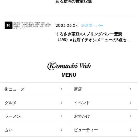
ある新潟の食堂12選
2023.08.04
居酒屋・バー
くろさき茶豆×スプリングバレー豊潤
〈496〉×お店イチオシメニューの3点セッ
トが800円！ 新潟駅周辺5店舗で「くろさき
茶豆で乾杯！キャンペーン」8/7(月)スター
ト
MENU
街ニュース
新店
グルメ
イベント
ラーメン
おでかけ
占い
ビューティー