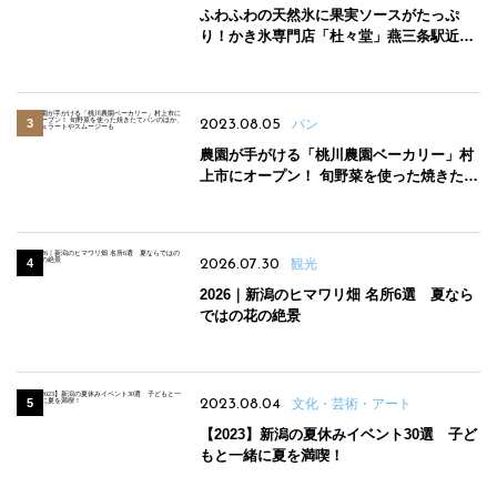
ふわふわの天然氷に果実ソースがたっぷ
り！かき氷専門店「杜々堂」燕三条駅近く
にオープン
2023.08.05
パン
農園が手がける「桃川農園ベーカリー」村
上市にオープン！ 旬野菜を使った焼きたて
パンのほか、ジェラートやスムージーも
2026.07.30
観光
2026｜新潟のヒマワリ畑 名所6選 夏なら
ではの花の絶景
2023.08.04
文化・芸術・アート
【2023】新潟の夏休みイベント30選 子ど
もと一緒に夏を満喫！