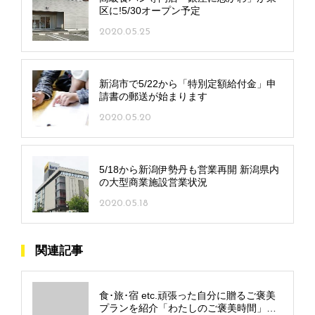
区に!5/30オープン予定
2020.05.25
新潟市で5/22から「特別定額給付金」申
請書の郵送が始まります
2020.05.20
5/18から新潟伊勢丹も営業再開 新潟県内
の大型商業施設営業状況
2020.05.18
関連記事
食･旅･宿 etc.頑張った自分に贈るご褒美
プランを紹介「わたしのご褒美時間」～