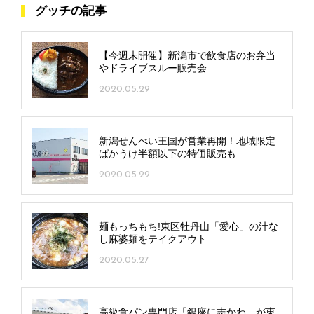
グッチの記事
【今週末開催】新潟市で飲食店のお弁当
やドライブスルー販売会
2020.05.29
新潟せんべい王国が営業再開！地域限定
ばかうけ半額以下の特価販売も
2020.05.29
麺もっちもち!東区牡丹山「愛心」の汁な
し麻婆麺をテイクアウト
2020.05.27
高級食パン専門店「銀座に志かわ」が東