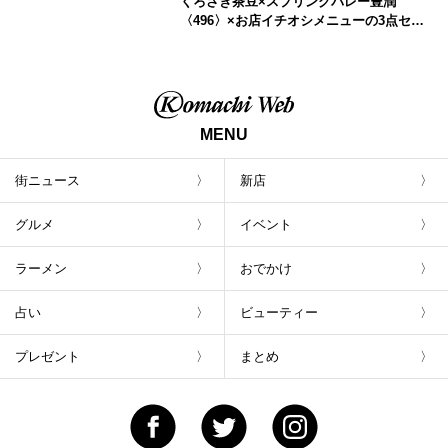
くろさき茶豆×スプリングバレー豊潤
〈496〉×お店イチオシメニューの3点セッ
トが800円！ 新潟駅周辺5店舗で「くろさき
茶豆で乾杯！キャンペーン」8/7(月)スター
ト
MENU
街ニュース
新店
グルメ
イベント
ラーメン
おでかけ
占い
ビューティー
プレゼント
まとめ