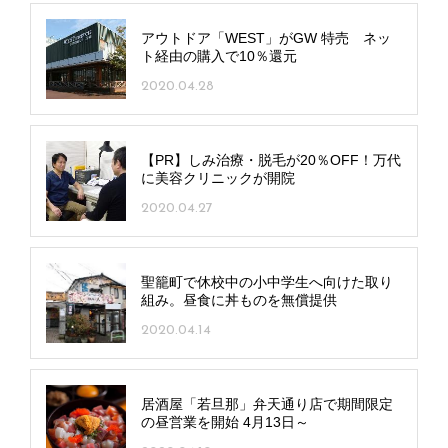
アウトドア「WEST」がGW 特売 ネッ
ト経由の購入で10％還元
2020.04.28
【PR】しみ治療・脱毛が20％OFF！万代
に美容クリニックが開院
2020.04.27
聖籠町で休校中の小中学生へ向けた取り
組み。昼食に丼ものを無償提供
2020.04.14
居酒屋「若旦那」弁天通り店で期間限定
の昼営業を開始 4月13日～