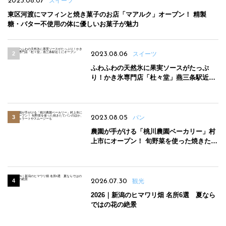
2023.08.07
スイーツ
東区河渡にマフィンと焼き菓子のお店「マアルク」オープン！ 精製
糖・バター不使用の体に優しいお菓子が魅力
2023.08.06
スイーツ
ふわふわの天然氷に果実ソースがたっぷ
り！かき氷専門店「杜々堂」燕三条駅近く
にオープン
2023.08.05
パン
農園が手がける「桃川農園ベーカリー」村
上市にオープン！ 旬野菜を使った焼きたて
パンのほか、ジェラートやスムージーも
2026.07.30
観光
2026｜新潟のヒマワリ畑 名所6選 夏なら
ではの花の絶景