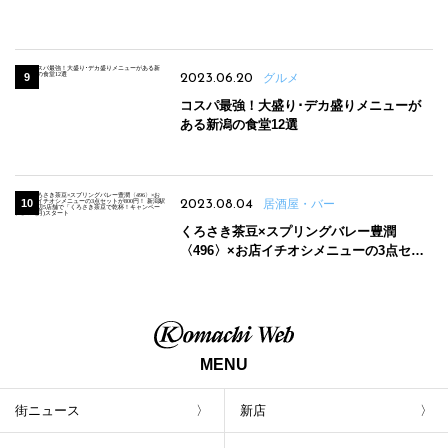
2023.06.20
グルメ
コスパ最強！大盛り･デカ盛りメニューが
ある新潟の食堂12選
2023.08.04
居酒屋・バー
くろさき茶豆×スプリングバレー豊潤
〈496〉×お店イチオシメニューの3点セッ
トが800円！ 新潟駅周辺5店舗で「くろさき
茶豆で乾杯！キャンペーン」8/7(月)スター
ト
MENU
街ニュース
新店