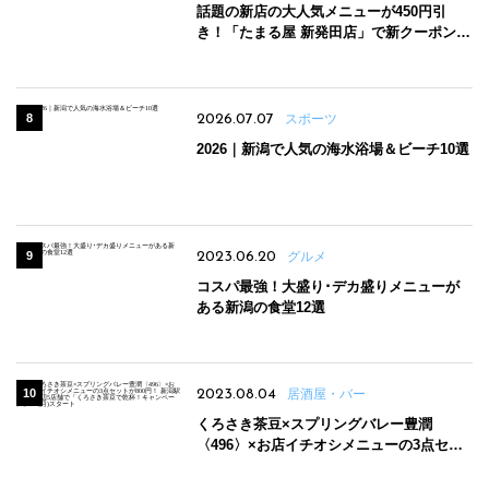
話題の新店の大人気メニューが450円引
き！「たまる屋 新発田店」で新クーポン登
場
2026.07.07
スポーツ
2026｜新潟で人気の海水浴場＆ビーチ10選
2023.06.20
グルメ
コスパ最強！大盛り･デカ盛りメニューが
ある新潟の食堂12選
2023.08.04
居酒屋・バー
くろさき茶豆×スプリングバレー豊潤
〈496〉×お店イチオシメニューの3点セッ
トが800円！ 新潟駅周辺5店舗で「くろさき
茶豆で乾杯！キャンペーン」8/7(月)スター