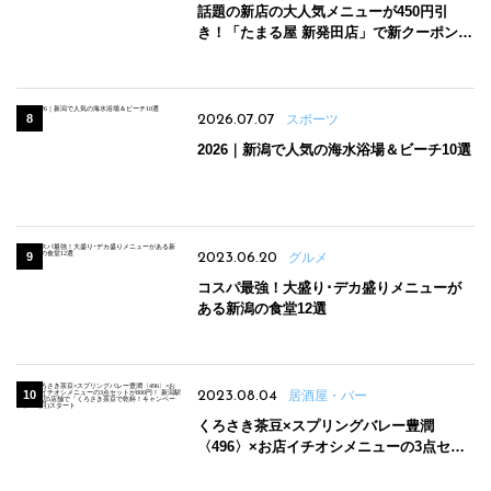
話題の新店の大人気メニューが450円引
き！「たまる屋 新発田店」で新クーポン登
場
2026.07.07
スポーツ
2026｜新潟で人気の海水浴場＆ビーチ10選
2023.06.20
グルメ
コスパ最強！大盛り･デカ盛りメニューが
ある新潟の食堂12選
2023.08.04
居酒屋・バー
くろさき茶豆×スプリングバレー豊潤
〈496〉×お店イチオシメニューの3点セッ
トが800円！ 新潟駅周辺5店舗で「くろさき
茶豆で乾杯！キャンペーン」8/7(月)スター