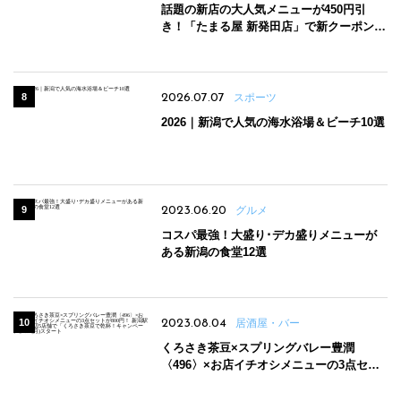
話題の新店の大人気メニューが450円引
き！「たまる屋 新発田店」で新クーポン登
場
2026.07.07
スポーツ
2026｜新潟で人気の海水浴場＆ビーチ10選
2023.06.20
グルメ
コスパ最強！大盛り･デカ盛りメニューが
ある新潟の食堂12選
2023.08.04
居酒屋・バー
くろさき茶豆×スプリングバレー豊潤
〈496〉×お店イチオシメニューの3点セッ
トが800円！ 新潟駅周辺5店舗で「くろさき
茶豆で乾杯！キャンペーン」8/7(月)スター