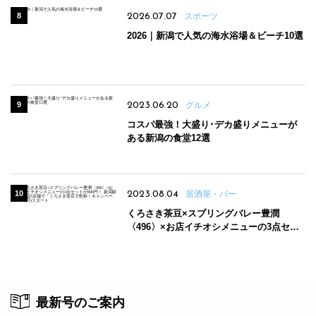
2026.07.07
スポーツ
2026｜新潟で人気の海水浴場＆ビーチ10選
2023.06.20
グルメ
コスパ最強！大盛り･デカ盛りメニューが
ある新潟の食堂12選
2023.08.04
居酒屋・バー
くろさき茶豆×スプリングバレー豊潤
〈496〉×お店イチオシメニューの3点セッ
トが800円！ 新潟駅周辺5店舗で「くろさき
茶豆で乾杯！キャンペーン」8/7(月)スター
ト
最新号のご案内