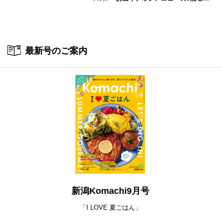
トが800円！ 新潟駅周辺5店舗で「くろさき
茶豆で乾杯！キャンペーン」8/7(月)スター
ト
最新号のご案内
新潟Komachi9月号
「I LOVE 夏ごはん」