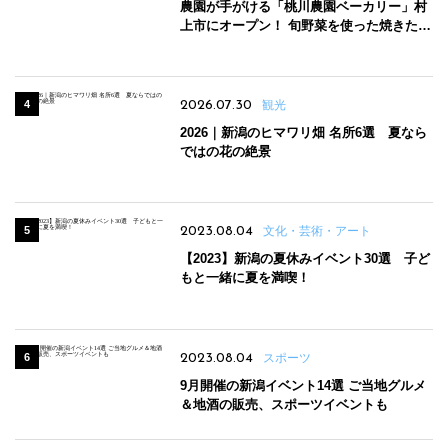
農園が手がける「桃川農園ベーカリー」村
上市にオープン！ 旬野菜を使った焼きたて
パンのほか、ジェラートやスムージーも
2026.07.30
観光
2026｜新潟のヒマワリ畑 名所6選 夏なら
ではの花の絶景
2023.08.04
文化・芸術・アート
【2023】新潟の夏休みイベント30選 子ど
もと一緒に夏を満喫！
2023.08.04
スポーツ
9月開催の新潟イベント14選 ご当地グルメ
＆地酒の販売、スポーツイベントも