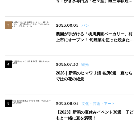
り！かき氷専門店「杜々堂」燕三条駅近く
にオープン
2023.08.05
パン
農園が手がける「桃川農園ベーカリー」村
上市にオープン！ 旬野菜を使った焼きたて
パンのほか、ジェラートやスムージーも
2026.07.30
観光
2026｜新潟のヒマワリ畑 名所6選 夏なら
ではの花の絶景
2023.08.04
文化・芸術・アート
【2023】新潟の夏休みイベント30選 子ど
もと一緒に夏を満喫！