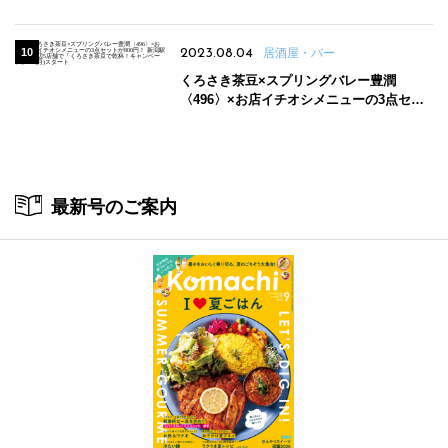
2023.08.04
居酒屋・バー
くろさき茶豆×スプリングバレー豊潤
〈496〉×お店イチオシメニューの3点セッ
トが800円！ 新潟駅周辺5店舗で「くろさき
茶豆で乾杯！キャンペーン」8/7(月)スター
ト
最新号のご案内