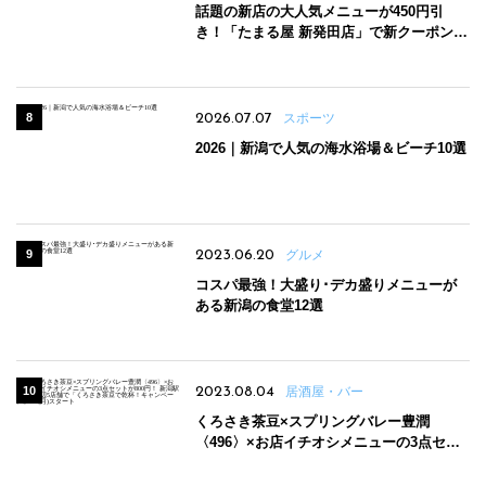
話題の新店の大人気メニューが450円引
き！「たまる屋 新発田店」で新クーポン登
場
2026.07.07
スポーツ
2026｜新潟で人気の海水浴場＆ビーチ10選
2023.06.20
グルメ
コスパ最強！大盛り･デカ盛りメニューが
ある新潟の食堂12選
2023.08.04
居酒屋・バー
くろさき茶豆×スプリングバレー豊潤
〈496〉×お店イチオシメニューの3点セッ
トが800円！ 新潟駅周辺5店舗で「くろさき
茶豆で乾杯！キャンペーン」8/7(月)スター