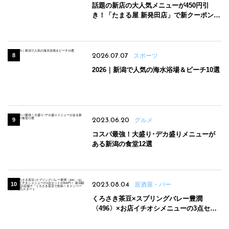
話題の新店の大人気メニューが450円引
き！「たまる屋 新発田店」で新クーポン登
場
2026.07.07
スポーツ
2026｜新潟で人気の海水浴場＆ビーチ10選
2023.06.20
グルメ
コスパ最強！大盛り･デカ盛りメニューが
ある新潟の食堂12選
2023.08.04
居酒屋・バー
くろさき茶豆×スプリングバレー豊潤
〈496〉×お店イチオシメニューの3点セッ
トが800円！ 新潟駅周辺5店舗で「くろさき
茶豆で乾杯！キャンペーン」8/7(月)スター