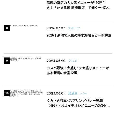
話題の新店の大人気メニューが450円引
き！「たまる屋 新発田店」で新クーポン登
場
2026.07.07
スポーツ
2026｜新潟で人気の海水浴場＆ビーチ10選
2023.06.20
グルメ
コスパ最強！大盛り･デカ盛りメニューが
ある新潟の食堂12選
2023.08.04
居酒屋・バー
くろさき茶豆×スプリングバレー豊潤
〈496〉×お店イチオシメニューの3点セッ
トが800円！ 新潟駅周辺5店舗で「くろさき
茶豆で乾杯！キャンペーン」8/7(月)スター