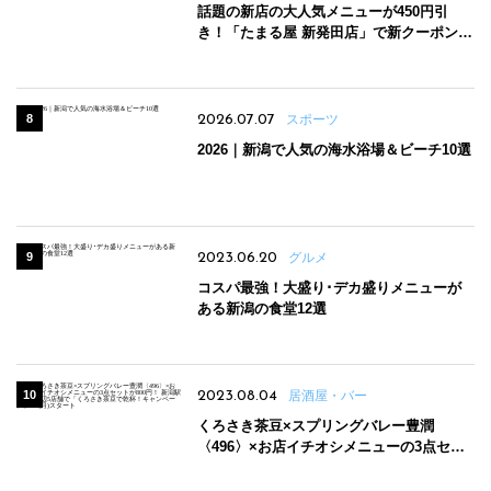
話題の新店の大人気メニューが450円引
き！「たまる屋 新発田店」で新クーポン登
場
2026.07.07
スポーツ
2026｜新潟で人気の海水浴場＆ビーチ10選
2023.06.20
グルメ
コスパ最強！大盛り･デカ盛りメニューが
ある新潟の食堂12選
2023.08.04
居酒屋・バー
くろさき茶豆×スプリングバレー豊潤
〈496〉×お店イチオシメニューの3点セッ
トが800円！ 新潟駅周辺5店舗で「くろさき
茶豆で乾杯！キャンペーン」8/7(月)スター