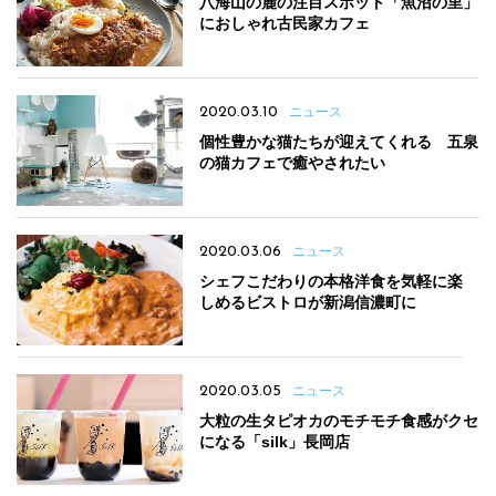
八海山の麓の注目スポット「魚沼の里」
におしゃれ古民家カフェ
2020.03.10
ニュース
個性豊かな猫たちが迎えてくれる 五泉
の猫カフェで癒やされたい
2020.03.06
ニュース
シェフこだわりの本格洋食を気軽に楽
しめるビストロが新潟信濃町に
2020.03.05
ニュース
大粒の生タピオカのモチモチ食感がクセ
になる「silk」長岡店