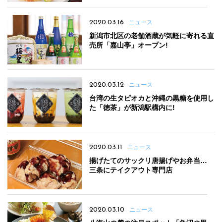
2020.03.16
ニュース
新潟市北区の老舗酒蔵が気軽に寄れる直
売所「嘉山亭」オープン!
2020.03.12
ニュース
台湾の生タピオカと沖縄の黒糖を使用し
た「徳茶」が新潟駅構内に!
2020.03.11
ニュース
揚げたてのサックリ唐揚げやお弁当…
三条にテイクアウト専門店
2020.03.10
ニュース