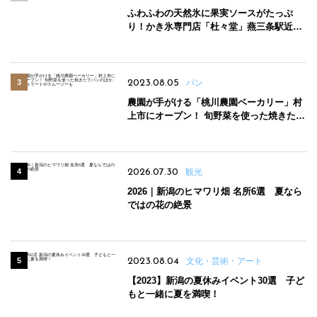
ふわふわの天然氷に果実ソースがたっぷ
り！かき氷専門店「杜々堂」燕三条駅近く
にオープン
2023.08.05
パン
農園が手がける「桃川農園ベーカリー」村
上市にオープン！ 旬野菜を使った焼きたて
パンのほか、ジェラートやスムージーも
2026.07.30
観光
2026｜新潟のヒマワリ畑 名所6選 夏なら
ではの花の絶景
2023.08.04
文化・芸術・アート
【2023】新潟の夏休みイベント30選 子ど
もと一緒に夏を満喫！