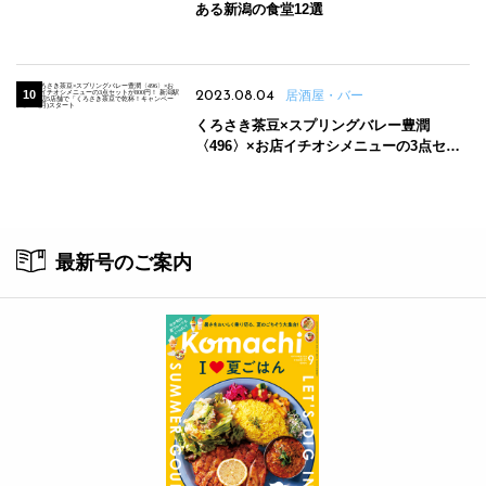
ある新潟の食堂12選
2023.08.04
居酒屋・バー
くろさき茶豆×スプリングバレー豊潤
〈496〉×お店イチオシメニューの3点セッ
トが800円！ 新潟駅周辺5店舗で「くろさき
茶豆で乾杯！キャンペーン」8/7(月)スター
ト
最新号のご案内