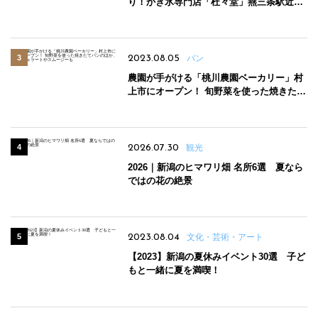
り！かき氷専門店「杜々堂」燕三条駅近く
にオープン
2023.08.05
パン
農園が手がける「桃川農園ベーカリー」村
上市にオープン！ 旬野菜を使った焼きたて
パンのほか、ジェラートやスムージーも
2026.07.30
観光
2026｜新潟のヒマワリ畑 名所6選 夏なら
ではの花の絶景
2023.08.04
文化・芸術・アート
【2023】新潟の夏休みイベント30選 子ど
もと一緒に夏を満喫！