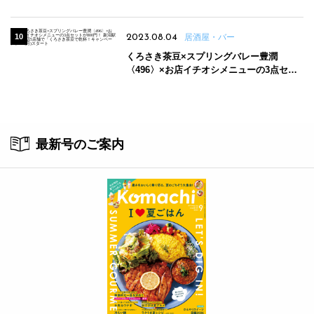
2023.08.04
居酒屋・バー
くろさき茶豆×スプリングバレー豊潤
〈496〉×お店イチオシメニューの3点セッ
トが800円！ 新潟駅周辺5店舗で「くろさき
茶豆で乾杯！キャンペーン」8/7(月)スター
ト
最新号のご案内