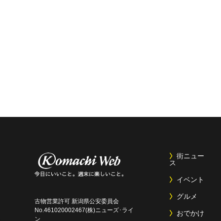
街ニュー
ス
イベント
グルメ
古物営業許可 新潟県公安委員会
No.461020002467(株)ニューズ･ライ
おでかけ
ン