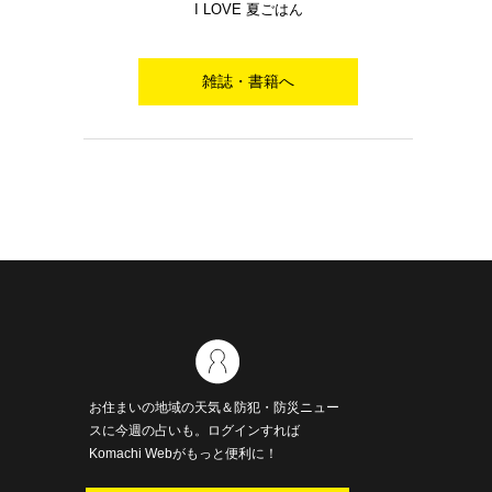
I LOVE 夏ごはん
雑誌・書籍へ
お住まいの地域の天気＆防犯・防災ニュー
スに今週の占いも。ログインすれば
Komachi Webがもっと便利に！