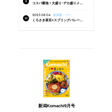
コスパ最強！大盛り･デカ盛りメニ
ューがある新潟の食堂12選
2023.08.04
居酒屋・バー
くろさき茶豆×スプリングバレー豊
潤〈496〉×お店イチオシメニューの
3点セットが800円！ 新潟駅周辺5店
舗で「くろさき茶豆で乾杯！キャン
ペーン」8/7(月)スタート
新潟Komachi9月号