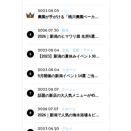
っぷり！かき氷専門店「杜々堂」燕
三条駅近くにオープン
2023.08.05
パン
農園が手がける「桃川農園ベーカリ
ー」村上市にオープン！ 旬野菜を使
った焼きたてパンのほか、ジェラー
2026.07.30
観光
トやスムージーも
2026｜新潟のヒマワリ畑 名所6選
夏ならではの花の絶景
2023.08.04
文化・芸術・アート
【2023】新潟の夏休みイベント30
選 子どもと一緒に夏を満喫！
2023.08.04
スポーツ
9月開催の新潟イベント14選 ご当地
グルメ＆地酒の販売、スポーツイベ
ントも
2023.08.07
ラーメン
話題の新店の大人気メニューが450
円引き！「たまる屋 新発田店」で新
クーポン登場
2026.07.07
スポーツ
2026｜新潟で人気の海水浴場＆ビー
チ10選
2023.06.20
グルメ