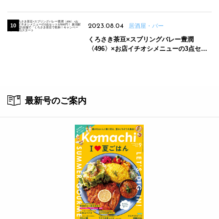
2023.08.04
居酒屋・バー
くろさき茶豆×スプリングバレー豊潤
〈496〉×お店イチオシメニューの3点セッ
トが800円！ 新潟駅周辺5店舗で「くろさき
茶豆で乾杯！キャンペーン」8/7(月)スター
ト
最新号のご案内