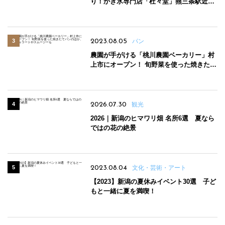
り！かき氷専門店「杜々堂」燕三条駅近く
にオープン
2023.08.05
パン
農園が手がける「桃川農園ベーカリー」村
上市にオープン！ 旬野菜を使った焼きたて
パンのほか、ジェラートやスムージーも
2026.07.30
観光
2026｜新潟のヒマワリ畑 名所6選 夏なら
ではの花の絶景
2023.08.04
文化・芸術・アート
【2023】新潟の夏休みイベント30選 子ど
もと一緒に夏を満喫！