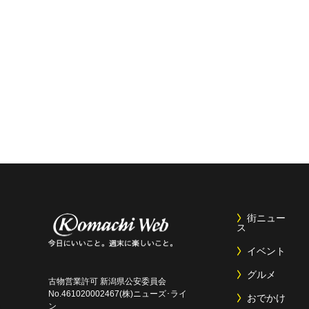
街ニュー
ス
イベント
グルメ
古物営業許可 新潟県公安委員会
No.461020002467(株)ニューズ･ライ
おでかけ
ン