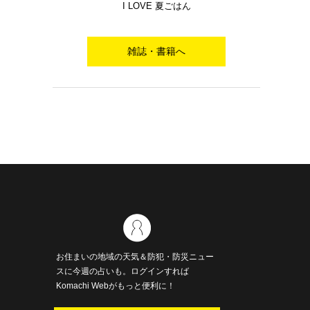
I LOVE 夏ごはん
雑誌・書籍へ
お住まいの地域の天気＆防犯・防災ニュー
スに今週の占いも。ログインすれば
Komachi Webがもっと便利に！