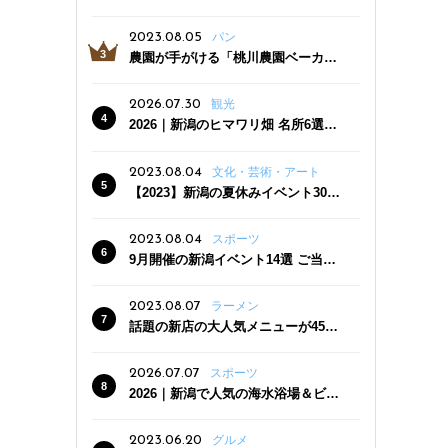
っぷり！かき氷専門店「杜々堂」燕
三条駅近くにオープン
2023.08.05
パン
農園が手がける「桃川農園ベーカリ
ー」村上市にオープン！ 旬野菜を使
った焼きたてパンのほか、ジェラー
2026.07.30
観光
トやスムージーも
2026｜新潟のヒマワリ畑 名所6選
夏ならではの花の絶景
2023.08.04
文化・芸術・アート
【2023】新潟の夏休みイベント30
選 子どもと一緒に夏を満喫！
2023.08.04
スポーツ
9月開催の新潟イベント14選 ご当地
グルメ＆地酒の販売、スポーツイベ
ントも
2023.08.07
ラーメン
話題の新店の大人気メニューが450
円引き！「たまる屋 新発田店」で新
クーポン登場
2026.07.07
スポーツ
2026｜新潟で人気の海水浴場＆ビー
チ10選
2023.06.20
グルメ