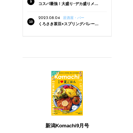
コスパ最強！大盛り･デカ盛りメニ
ューがある新潟の食堂12選
2023.08.04
居酒屋・バー
くろさき茶豆×スプリングバレー豊
潤〈496〉×お店イチオシメニューの
3点セットが800円！ 新潟駅周辺5店
舗で「くろさき茶豆で乾杯！キャン
ペーン」8/7(月)スタート
新潟Komachi9月号