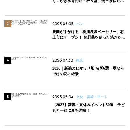
り！かき氷専門店「杜々堂」燕三条駅近く
にオープン
2023.08.05
パン
農園が手がける「桃川農園ベーカリー」村
上市にオープン！ 旬野菜を使った焼きたて
パンのほか、ジェラートやスムージーも
2026.07.30
観光
2026｜新潟のヒマワリ畑 名所6選 夏なら
ではの花の絶景
2023.08.04
文化・芸術・アート
【2023】新潟の夏休みイベント30選 子ど
もと一緒に夏を満喫！