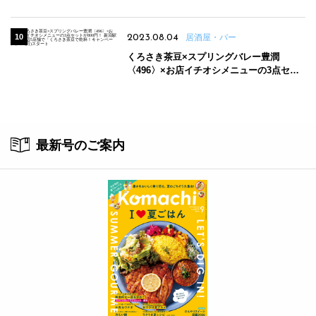
2023.08.04
居酒屋・バー
くろさき茶豆×スプリングバレー豊潤
〈496〉×お店イチオシメニューの3点セッ
トが800円！ 新潟駅周辺5店舗で「くろさき
茶豆で乾杯！キャンペーン」8/7(月)スター
ト
最新号のご案内