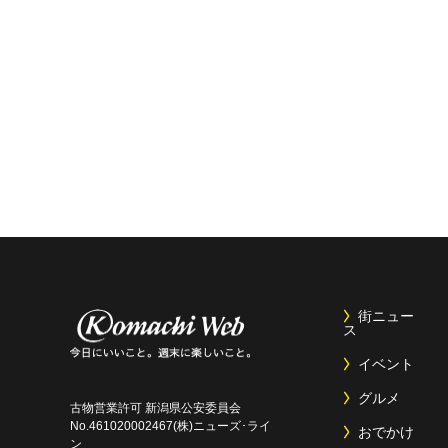
街ニュー
ス
イベント
グルメ
古物営業許可 新潟県公安委員会
No.461020002467(株)ニューズ･ライ
おでかけ
ン