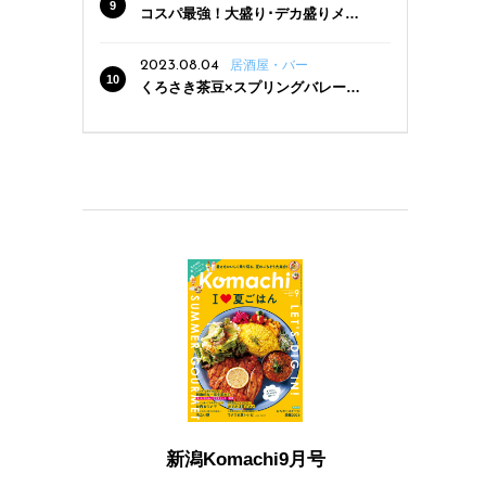
コスパ最強！大盛り･デカ盛りメニ
ューがある新潟の食堂12選
2023.08.04
居酒屋・バー
くろさき茶豆×スプリングバレー豊
潤〈496〉×お店イチオシメニューの
3点セットが800円！ 新潟駅周辺5店
舗で「くろさき茶豆で乾杯！キャン
ペーン」8/7(月)スタート
新潟Komachi9月号