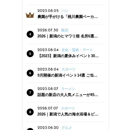
っぷり！かき氷専門店「杜々堂」燕
三条駅近くにオープン
2023.08.05
パン
農園が手がける「桃川農園ベーカリ
ー」村上市にオープン！ 旬野菜を使
った焼きたてパンのほか、ジェラー
2026.07.30
観光
トやスムージーも
2026｜新潟のヒマワリ畑 名所6選
夏ならではの花の絶景
2023.08.04
文化・芸術・アート
【2023】新潟の夏休みイベント30
選 子どもと一緒に夏を満喫！
2023.08.04
スポーツ
9月開催の新潟イベント14選 ご当地
グルメ＆地酒の販売、スポーツイベ
ントも
2023.08.07
ラーメン
話題の新店の大人気メニューが450
円引き！「たまる屋 新発田店」で新
クーポン登場
2026.07.07
スポーツ
2026｜新潟で人気の海水浴場＆ビー
チ10選
2023.06.20
グルメ