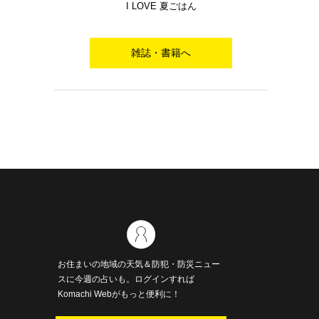
I LOVE 夏ごはん
雑誌・書籍へ
お住まいの地域の天気＆防犯・防災ニュー
スに今週の占いも。ログインすれば
Komachi Webがもっと便利に！