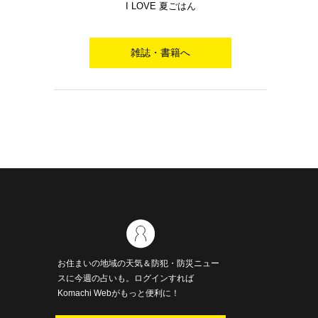
I LOVE 夏ごはん
雑誌・書籍へ
お住まいの地域の天気＆防犯・防災ニュー
スに今週の占いも。ログインすれば
Komachi Webがもっと便利に！