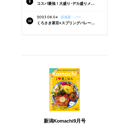
コスパ最強！大盛り･デカ盛りメニ
ューがある新潟の食堂12選
2023.08.04
居酒屋・バー
くろさき茶豆×スプリングバレー豊
潤〈496〉×お店イチオシメニューの
3点セットが800円！ 新潟駅周辺5店
舗で「くろさき茶豆で乾杯！キャン
ペーン」8/7(月)スタート
新潟Komachi9月号