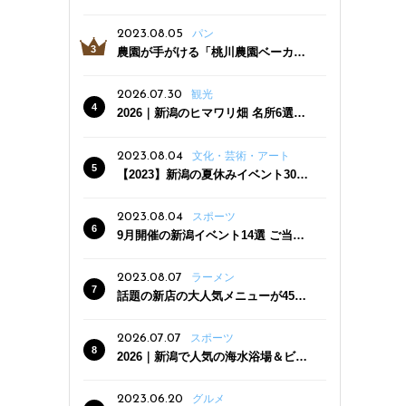
っぷり！かき氷専門店「杜々堂」燕
三条駅近くにオープン
2023.08.05
パン
農園が手がける「桃川農園ベーカリ
ー」村上市にオープン！ 旬野菜を使
った焼きたてパンのほか、ジェラー
2026.07.30
観光
トやスムージーも
2026｜新潟のヒマワリ畑 名所6選
夏ならではの花の絶景
2023.08.04
文化・芸術・アート
【2023】新潟の夏休みイベント30
選 子どもと一緒に夏を満喫！
2023.08.04
スポーツ
9月開催の新潟イベント14選 ご当地
グルメ＆地酒の販売、スポーツイベ
ントも
2023.08.07
ラーメン
話題の新店の大人気メニューが450
円引き！「たまる屋 新発田店」で新
クーポン登場
2026.07.07
スポーツ
2026｜新潟で人気の海水浴場＆ビー
チ10選
2023.06.20
グルメ