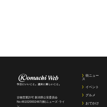
街ニュー
ス
イベント
グルメ
古物営業許可 新潟県公安委員会
No.461020002467(株)ニューズ･ライ
おでかけ
ン