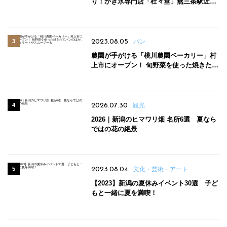
り！かき氷専門店「杜々堂」燕三条駅近く
にオープン
2023.08.05
パン
農園が手がける「桃川農園ベーカリー」村
上市にオープン！ 旬野菜を使った焼きたて
パンのほか、ジェラートやスムージーも
2026.07.30
観光
2026｜新潟のヒマワリ畑 名所6選 夏なら
ではの花の絶景
2023.08.04
文化・芸術・アート
【2023】新潟の夏休みイベント30選 子ど
もと一緒に夏を満喫！