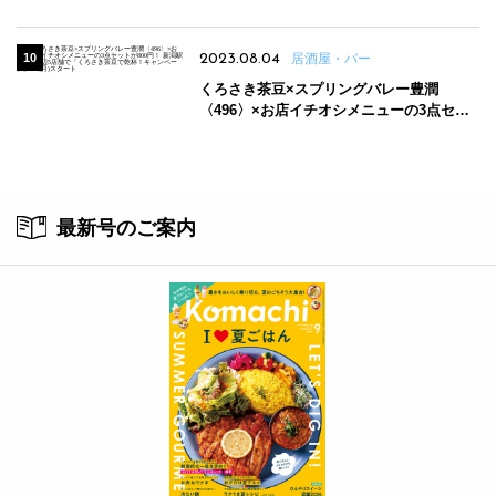
2023.08.04
居酒屋・バー
くろさき茶豆×スプリングバレー豊潤
〈496〉×お店イチオシメニューの3点セッ
トが800円！ 新潟駅周辺5店舗で「くろさき
茶豆で乾杯！キャンペーン」8/7(月)スター
ト
最新号のご案内