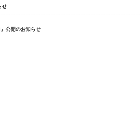
らせ
内』公開のお知らせ