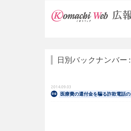
日別バックナンバー 
2014.09.03
医療費の還付金を騙る詐欺電話の