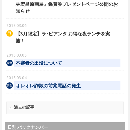
林宏昌原画展』鑑賞券プレゼントページ公開のお
知らせ
2015.03.06
【3月限定】ラ･ピアンタ お得な夜ランチを実
施！
2015.03.05
不審者の出没について
2015.03.04
オレオレ詐欺の前兆電話の発生
Post navigation
←
過去の記事
日別 バックナンバー