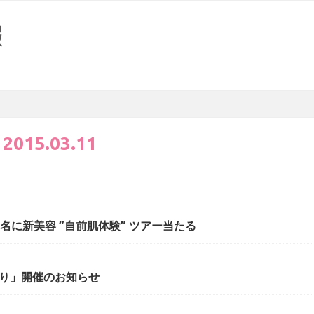
:
2015.03.11
名に新美容 ”自前肌体験” ツアー当たる
り」開催のお知らせ