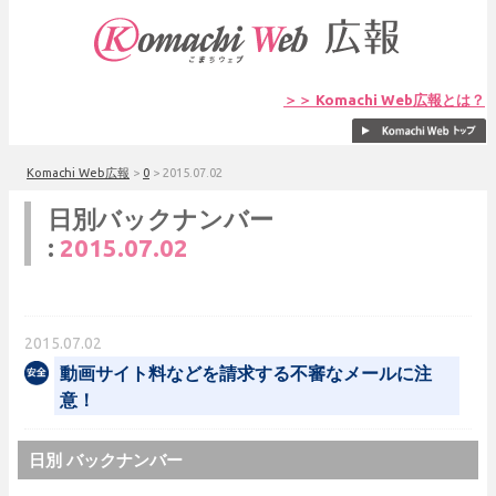
＞＞ Komachi Web広報とは？
Komachi Web広報
>
0
>
2015.07.02
日別バックナンバー
:
2015.07.02
2015.07.02
動画サイト料などを請求する不審なメールに注
意！
日別 バックナンバー