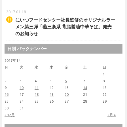
2017.01.18
にいつフードセンター社長監修のオリジナルラー
メン第三弾「燕三条系 背脂醤油中華そば」発売
のお知らせ
日別 バックナンバー
2017年1月
月
火
水
木
金
土
日
1
2
3
4
5
6
7
8
9
10
11
12
13
14
15
16
17
18
19
20
21
22
23
24
25
26
27
28
29
30
31
« 12月
2月 »