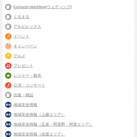
Komachi Wedding(ウェディング)
くるまる
アルビレックス
イベント
キャンペーン
グルメ
プレゼント
レジャー・観光
公演・コンサート
出版・雑誌
地域安全情報
地域安全情報（上越エリア）
地域安全情報（五泉・阿賀野・阿賀エリア）
地域安全情報（佐渡エリア）