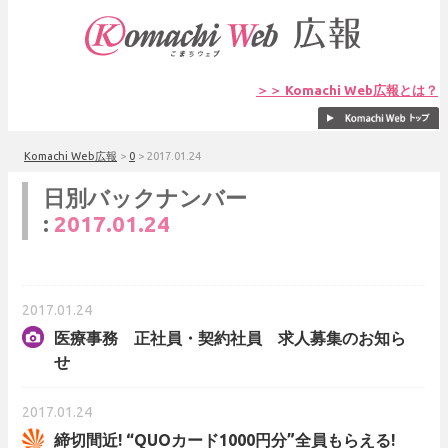
＞＞ Komachi Web広報とは？
Komachi Web広報
>
0
>
2017.01.24
日別バックナンバー
:
2017.01.24
2017.01.24
医療事務 正社員・契約社員 求人募集のお知ら
せ
2017.01.24
締切間近! “QUOカード1000円分”全員もらえる!