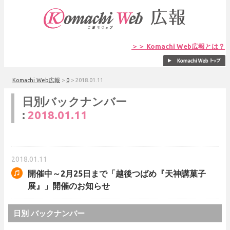
＞＞ Komachi Web広報とは？
Komachi Web広報
>
0
>
2018.01.11
日別バックナンバー
:
2018.01.11
2018.01.11
開催中～2月25日まで「越後つばめ『天神講菓子
展』」開催のお知らせ
日別 バックナンバー