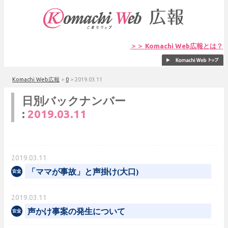
＞＞ Komachi Web広報とは？
Komachi Web広報
>
0
>
2019.03.11
日別バックナンバー
:
2019.03.11
2019.03.11
「ママが事故」と声掛け(大口)
2019.03.11
声かけ事案の発生について