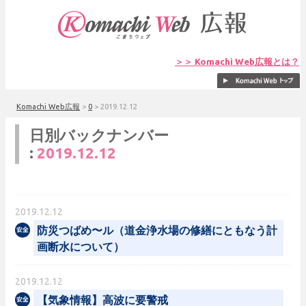
＞＞ Komachi Web広報とは？
Komachi Web広報
>
0
>
2019.12.12
日別バックナンバー
:
2019.12.12
2019.12.12
防災つばめ〜ル（道金浄水場の修繕にともなう計
画断水について）
2019.12.12
【気象情報】高波に要警戒