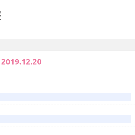
:
2019.12.20