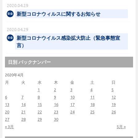
2020.04.29
新型コロナウィルスに関するお知らせ
2020.04.29
新型コロナウイルス感染拡大防止（緊急事態宣
言）
日別 バックナンバー
2020年4月
月
火
水
木
金
土
日
1
2
3
4
5
6
7
8
9
10
11
12
13
14
15
16
17
18
19
20
21
22
23
24
25
26
27
28
29
30
« 3月
5月 »