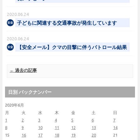
2020.06.24
子どもに関連する交通事故が発生しています
2020.06.24
【安全メール】クマの目撃に伴うパトロール結果
Post navigation
←
過去の記事
日別 バックナンバー
2020年6月
月
火
水
木
金
土
日
1
2
3
4
5
6
7
8
9
10
11
12
13
14
15
16
17
18
19
20
21