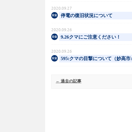
2020.09.27
停電の復旧状況について
2020.09.26
9.26クマにご注意ください！
2020.09.26
595:クマの目撃について（妙高市
Post navigation
←
過去の記事