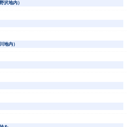
野沢地内）
川地内）
診を