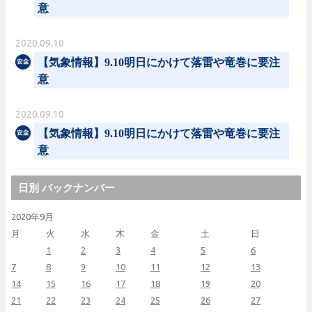
意
2020.09.10
【気象情報】9.10明日にかけて落雷や竜巻に要注
意
2020.09.10
【気象情報】9.10明日にかけて落雷や竜巻に要注
意
日別 バックナンバー
2020年9月
月
火
水
木
金
土
日
1
2
3
4
5
6
7
8
9
10
11
12
13
14
15
16
17
18
19
20
21
22
23
24
25
26
27