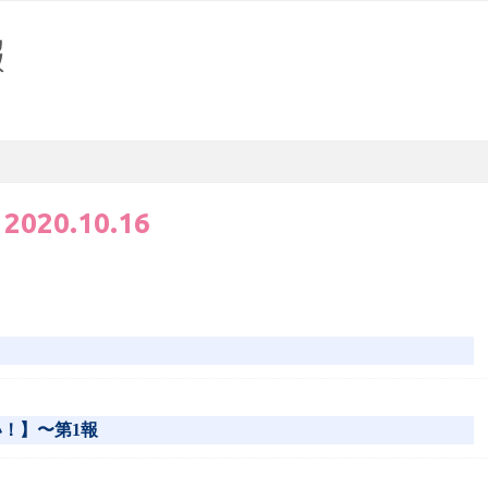
:
2020.10.16
い！】〜第1報