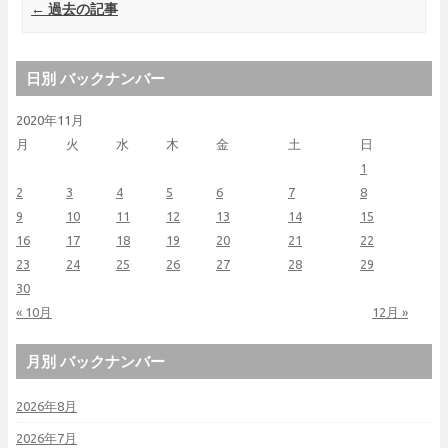
Post navigation
←
過去の記事
日別 バックナンバー
2020年11月
月
火
水
木
金
土
日
1
2
3
4
5
6
7
8
9
10
11
12
13
14
15
16
17
18
19
20
21
22
23
24
25
26
27
28
29
30
« 10月
12月 »
月別 バックナンバー
2026年8月
2026年7月