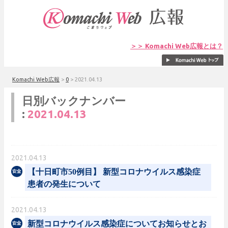
＞＞ Komachi Web広報とは？
Komachi Web広報
>
0
>
2021.04.13
日別バックナンバー
:
2021.04.13
2021.04.13
【十日町市50例目】 新型コロナウイルス感染症
患者の発生について
2021.04.13
新型コロナウイルス感染症についてお知らせとお