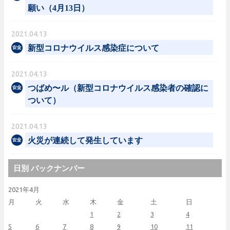
願い（4月13日）
2021.04.13
新型コロナウイルス感染症について
2021.04.13
つばめ〜ル（新型コロナウイルス感染者の確認に
ついて）
2021.04.13
火災が連続して発生しています
日別 バックナンバー
2021年4月
月
火
水
木
金
土
日
1
2
3
4
5
6
7
8
9
10
11