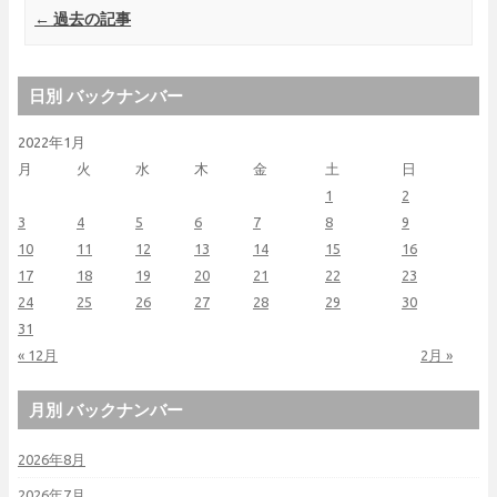
Post navigation
←
過去の記事
日別 バックナンバー
2022年1月
月
火
水
木
金
土
日
1
2
3
4
5
6
7
8
9
10
11
12
13
14
15
16
17
18
19
20
21
22
23
24
25
26
27
28
29
30
31
« 12月
2月 »
月別 バックナンバー
2026年8月
2026年7月